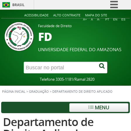
BRASIL
Simplifique!
ACESSIBILIDADE
ALTO CONTRASTE
MAPA DO SITE
A+
A
A-
PT
EN
ES
Comunica BR
Faculdade de Direito
FD
Participe
Acesso à informação
UNIVERSIDADE FEDERAL DO AMAZONAS
Legislação
Canais
Telefone 3305-1181/Ramal 2820
PÁGINA INICIAL
>
GRADUAÇÃO
>
DEPARTAMENTO DE DIREITO APLICADO
MENU
Departamento de