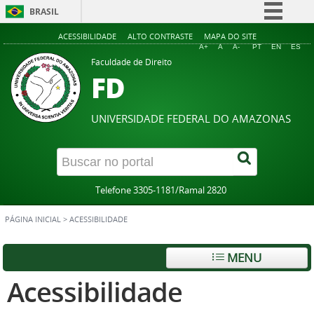
BRASIL
Simplifique!
ACESSIBILIDADE
ALTO CONTRASTE
MAPA DO SITE
A+
A
A-
PT
EN
ES
Comunica BR
Faculdade de Direito
FD
Participe
Acesso à informação
UNIVERSIDADE FEDERAL DO AMAZONAS
Legislação
Canais
Telefone 3305-1181/Ramal 2820
PÁGINA INICIAL
>
ACESSIBILIDADE
MENU
Acessibilidade