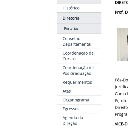
DIRET
Histórico
Prof. 
Diretoria
Portarias
Conselho
Departamental
Coordenação de
Cursos
Coordenação de
Pós Graduação
Pós-Do
Requerimentos
Jurídi
Atas
Gama F
Organograma
IV, da
Direit
Egressos
Progra
Agenda da
Direção
VICE-