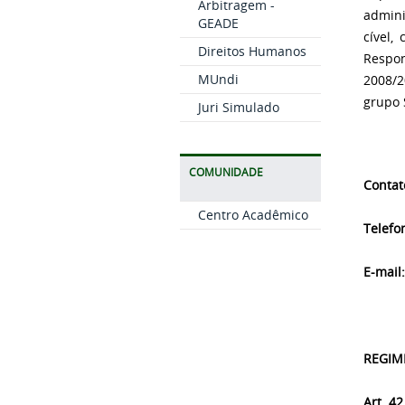
Arbitragem -
admini
GEADE
cível,
Direitos Humanos
Respon
MUndi
2008/2
grupo 
Juri Simulado
COMUNIDADE
Contat
Centro Acadêmico
Telefo
E-mail:
REGIM
Art. 42