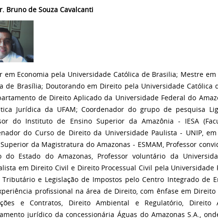
Dr. Bruno de Souza Cavalcanti
 em Economia pela Universidade Católica de Brasilia; Mestre em
ca de Brasília; Doutorando em Direito pela Universidade Católica d
artamento de Direito Aplicado da Universidade Federal do Ama
tica Jurídica da UFAM; Coordenador do grupo de pesquisa Lig
sor do Instituto de Ensino Superior da Amazônia - IESA (Fac
nador do Curso de Direito da Universidade Paulista - UNIP, e
 Superior da Magistratura do Amazonas - ESMAM, Professor convid
co do Estado do Amazonas, Professor voluntário da Universi
alista em Direito Civil e Direito Processual Civil pela Universidad
o Tributário e Legislação de Impostos pelo Centro Integrado de 
periência profissional na área de Direito, com ênfase em Direito Ci
ções e Contratos, Direito Ambiental e Regulatório, Direito 
amento jurídico da concessionária Águas do Amazonas S.A., ond