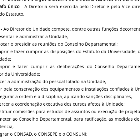
afo único
- A Diretoria será exercida pelo Diretor e pelo Vice-d
do Estatuto.
- Ao Diretor de Unidade compete, dentre outras funções decorren
esentar e administrar a Unidade;
vocar e presidir as reuniões do Conselho Departamental;
mprir e fazer cumprir as disposições do Estatuto da Universidade,
dade;
mprir e fazer cumprir as deliberações do Conselho Departame
or da Universidade;
rcer a administração do pessoal lotado na Unidade;
lar pela conservação dos equipamentos e instalações confiados à U
segurar a ordem e a disciplina, aplicando sanções disciplinares;
xercer a coordenação executiva dos cursos afetos à Unidade;
stituir comissões para estudos de assuntos ou execução de projetos
meter ao Conselho Departamental, para ratificação, as medidas d
ência;
tegrar o CONSAD, o CONSEPE e o CONSUNI;