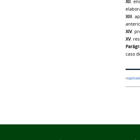
XII
. en
elabor
XIII
. a
anterio
XIV
. p
XV
. re
Parágr
caso d
registra