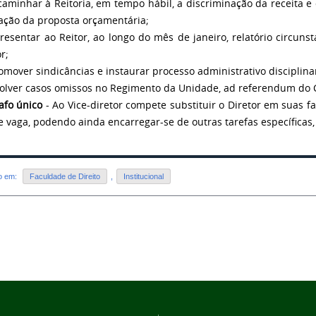
caminhar à Reitoria, em tempo hábil, a discriminação da receita 
ação da proposta orçamentária;
presentar ao Reitor, ao longo do mês de janeiro, relatório circun
r;
romover sindicâncias e instaurar processo administrativo disciplin
solver casos omissos no Regimento da Unidade, ad referendum do
afo único
- Ao Vice-diretor compete substituir o Diretor em suas f
e vaga, podendo ainda encarregar-se de outras tarefas específicas,
do em:
Faculdade de Direito
,
Institucional