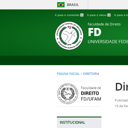
BRASIL
Ir para o conteúdo
1
Ir para o menu
2
Ir para a
Faculdade de Direito
FD
UNIVERSIDADE FE
PÁGINA INICIAL
>
DIRETORIA
Di
Publicad
15 de Fe
INSTITUCIONAL