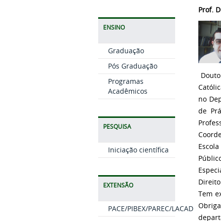
Prof. 
ENSINO
Graduação
Pós Graduação
Doutor
Programas
Católi
Acadêmicos
no Dep
de Prá
Profes
PESQUISA
Coorde
Escola
Iniciação científica
Públi
Especi
Direit
EXTENSÃO
Tem ex
Obriga
PACE/PIBEX/PAREC/LACAD
depart