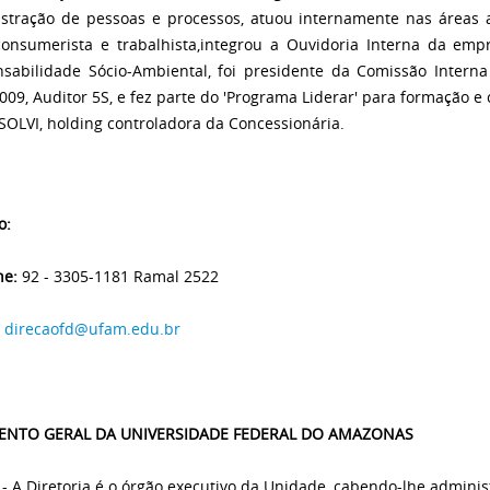
stração de pessoas e processos, atuou internamente nas áreas am
 consumerista e trabalhista,integrou a Ouvidoria Interna da emp
sabilidade Sócio-Ambiental, foi presidente da Comissão Intern
009, Auditor 5S, e fez parte do 'Programa Liderar' para formação e 
SOLVI, holding controladora da Concessionária.
o:
ne:
92 - 3305-1181 Ramal 2522
direcaofd@ufam.edu.br
ENTO GERAL DA UNIVERSIDADE FEDERAL DO AMAZONAS
- A Diretoria é o órgão executivo da Unidade, cabendo-lhe adminis