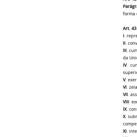
Parágr
forma 
Art. 43
I
. repr
II
. con
III
. cu
da Uni
IV
. cu
superi
V
. exe
VI
. ze
VII
. as
VIII
. e
IX
. con
X
. sub
compet
XI
. in