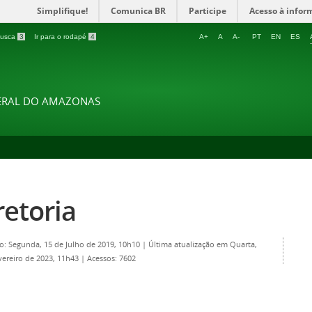
Simplifique!
Comunica BR
Participe
Acesso à infor
 busca
3
Ir para o rodapé
4
A+
A
A-
PT
EN
ES
DERAL DO AMAZONAS
retoria
o: Segunda, 15 de Julho de 2019, 10h10
|
Última atualização em Quarta,
vereiro de 2023, 11h43
|
Acessos: 7602