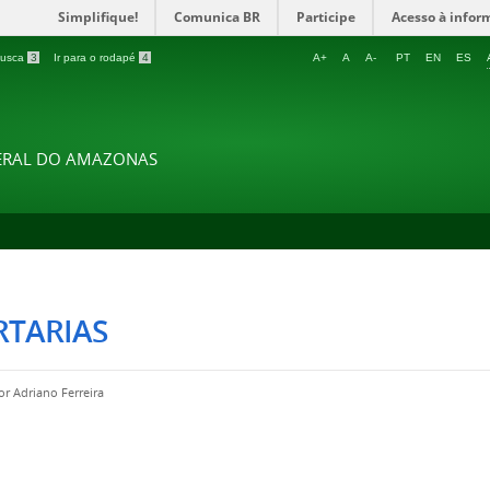
Simplifique!
Comunica BR
Participe
Acesso à infor
 busca
3
Ir para o rodapé
4
A+
A
A-
PT
EN
ES
DERAL DO AMAZONAS
RTARIAS
por
Adriano Ferreira