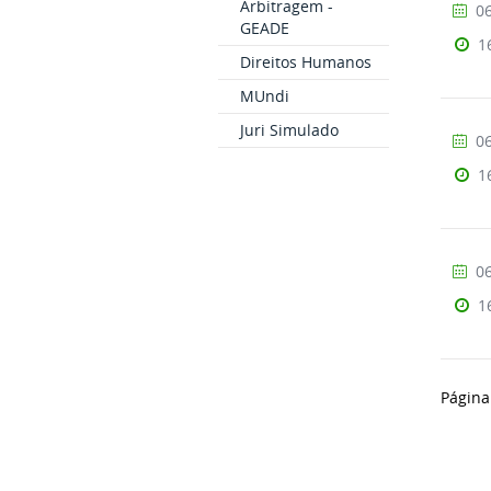
Arbitragem -
06
GEADE
1
Direitos Humanos
MUndi
Juri Simulado
06
1
06
1
Página