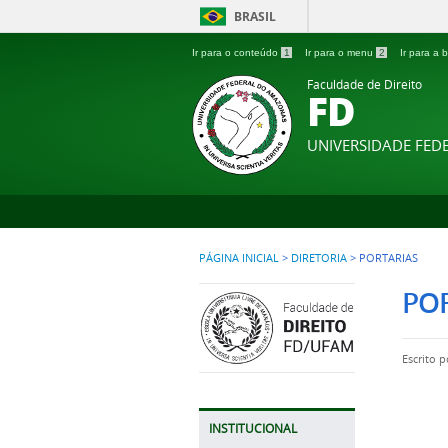
BRASIL
Ir para o conteúdo
1
Ir para o menu
2
Ir para a
Faculdade de Direito
FD
UNIVERSIDADE FE
PÁGINA INICIAL
>
DIRETORIA
>
PORTARIAS
PO
Escrito 
INSTITUCIONAL