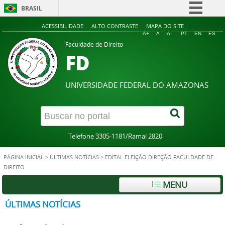
BRASIL
Simplifique!
ACESSIBILIDADE
ALTO CONTRASTE
MAPA DO SITE
A+
A
A-
PT
EN
ES
Comunica BR
Faculdade de Direito
FD
Participe
Acesso à informação
UNIVERSIDADE FEDERAL DO AMAZONAS
Legislação
Canais
Telefone 3305-1181/Ramal 2820
PÁGINA INICIAL
>
ÚLTIMAS NOTÍCIAS
>
EDITAL ELEIÇÃO DIREÇÃO FACULDADE DE
DIREITO
MENU
ÚLTIMAS NOTÍCIAS