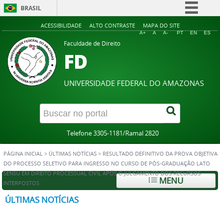
BRASIL
Simplifique!
ACESSIBILIDADE
ALTO CONTRASTE
MAPA DO SITE
A+
A
A-
PT
EN
ES
Comunica BR
Faculdade de Direito
FD
Participe
Acesso à informação
UNIVERSIDADE FEDERAL DO AMAZONAS
Legislação
Canais
Telefone 3305-1181/Ramal 2820
PÁGINA INICIAL
>
ÚLTIMAS NOTÍCIAS
>
RESULTADO DEFINITIVO DA PROVA OBJETIVA
DO PROCESSO SELETIVO PARA INGRESSO NO CURSO DE PÓS-GRADUAÇÃO LATO
SENSU EM DIREITO PROCESSUAL CIVIL APÓS O JULGAMENTO DOS RECURSOS
MENU
INTERPOSTOS
ÚLTIMAS NOTÍCIAS