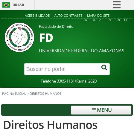
BRASIL
Simplifique!
ACESSIBILIDADE
ALTO CONTRASTE
MAPA DO SITE
A+
A
A-
PT
EN
ES
Comunica BR
Faculdade de Direito
FD
Participe
Acesso à informação
UNIVERSIDADE FEDERAL DO AMAZONAS
Legislação
Canais
Telefone 3305-1181/Ramal 2820
PÁGINA INICIAL
>
DIREITOS HUMANOS
MENU
Direitos Humanos