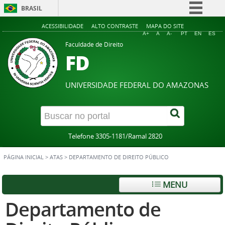
BRASIL
Simplifique!
ACESSIBILIDADE
ALTO CONTRASTE
MAPA DO SITE
A+
A
A-
PT
EN
ES
Comunica BR
Faculdade de Direito
FD
Participe
Acesso à informação
UNIVERSIDADE FEDERAL DO AMAZONAS
Legislação
Canais
Telefone 3305-1181/Ramal 2820
PÁGINA INICIAL
>
ATAS
>
DEPARTAMENTO DE DIREITO PÚBLICO
MENU
Departamento de